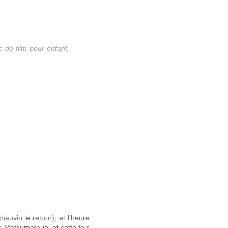
e de film pour enfant,
auvin le retour), et l'heure
e Matsumoto-jo, et cette fois