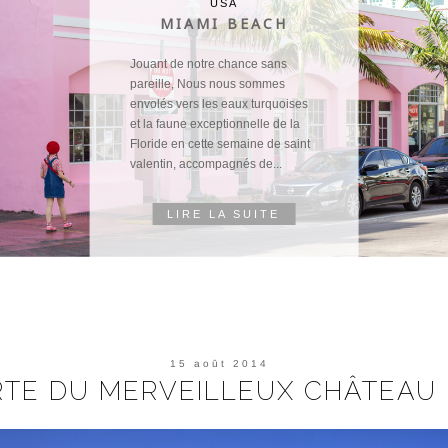
USA
MIAMI BEACH
Jouant de notre chance sans
pareille, Nous nous sommes
envolés vers les eaux turquoises
et la faune exceptionnelle de la
Floride en cette semaine de saint
valentin, accompagnés de...
LIRE LA SUITE
15 août 2014
RTE DU MERVEILLEUX CHÂTEAU