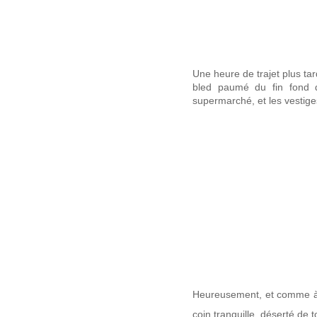
Une heure de trajet plus ta
bled paumé du fin fond d
supermarché, et les vestig
Heureusement, et comme à 
coin tranquille, déserté de t