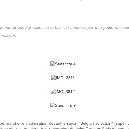
seul endroit que j'ai visiter où le bus est annoncé par une petite musiqu
s maisons.
permarché, en admiration devant le rayon "Belgian selection" (super ch
ions en ville, toujours à la rechercher du saint Graal qu'étais devenu l