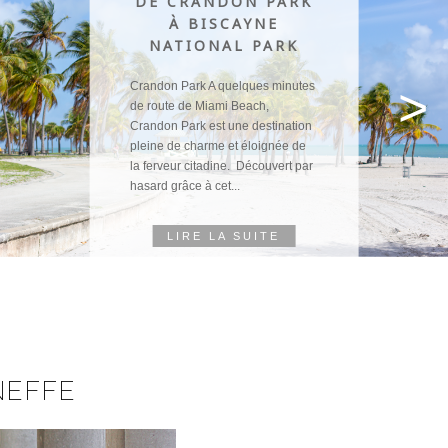
DE CRANDON PARK
À BISCAYNE
NATIONAL PARK
Crandon Park A quelques minutes
>
de route de Miami Beach,
Crandon Park est une destination
pleine de charme et éloignée de
la ferveur citadine. Découvert par
hasard grâce à cet...
LIRE LA SUITE
NEFFE