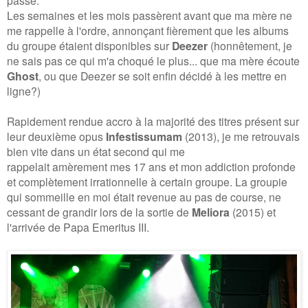
passé.
Les semaines et les mois passèrent avant que ma mère ne
me rappelle à l'ordre, annonçant fièrement que les albums
du groupe étaient disponibles sur
Deezer
(honnêtement, je
ne sais pas ce qui m'a choqué le plus... que ma mère écoute
Ghost
, ou que Deezer se soit enfin décidé à les mettre en
ligne?)
Rapidement rendue accro à la majorité des titres présent sur
leur deuxième opus
Infestissumam
(
2013
), je me retrouvais
bien vite dans un état second qui me
rappelait amèrement mes 17 ans et mon addiction profonde
et complètement irrationnelle à certain groupe. La groupie
qui sommeille en moi était revenue au pas de course, ne
cessant de grandir lors de la sortie de
Meliora
(2015) et
l'arrivée de Papa Emeritus III.