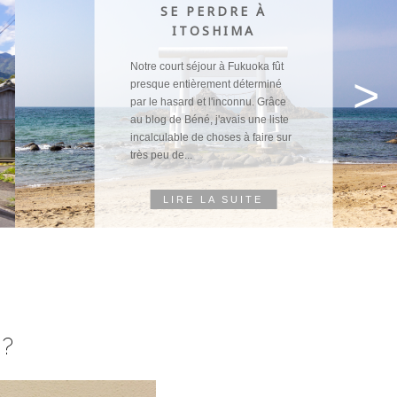
SE PERDRE À
ITOSHIMA
Notre court séjour à Fukuoka fût
>
presque entièrement déterminé
par le hasard et l'inconnu. Grâce
au blog de Béné, j'avais une liste
incalculable de choses à faire sur
très peu de...
LIRE LA SUITE
R?