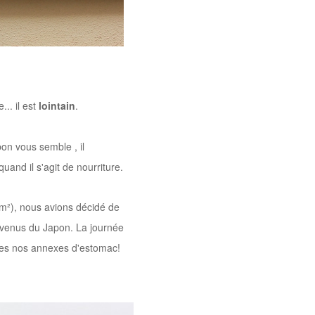
.. il est
lointain
.
bon vous semble , il
uand il s'agit de nourriture.
30m²), nous avions décidé de
t venus du Japon. La journée
outes nos annexes d'estomac!