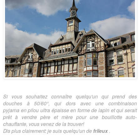
Si vous souhaitez connaître quelqu'un qui prend des
douches à 50/60°, qui dors avec une combinaison
pyjama en pilou ultra épaisse en forme de lapin et qui serait
prêt à vendre père et mère pour une bouillotte auto-
chauffante, vous venez de la trouver!
Dis plus clairement: je suis quelqu'un de
frileux
.