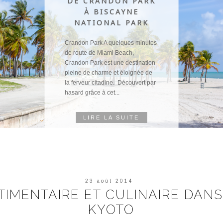
USA
MIAMI BEACH
Jouant de notre chance sans
pareille, Nous nous sommes
envolés vers les eaux turquoises
et la faune exceptionnelle de la
Floride en cette semaine de saint
valentin, accompagnés de...
LIRE LA SUITE
23 août 2014
TIMENTAIRE ET CULINAIRE DANS
KYOTO