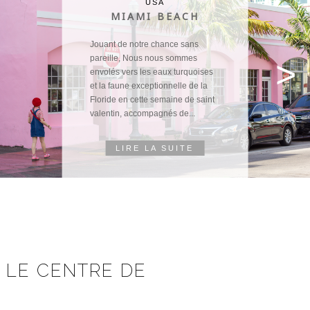
DEUX JOURS SUR
L'ÎLE DE
YAKUSHIMA
Bien que Yakushima ait été le lieu
>
le plus éloigné et le plus
difficilement accessible que nous
ayons eu à affronter pendant notre
séjour, il était impensable d'en
priver Corantin pour son...
LIRE LA SUITE
 LE CENTRE DE