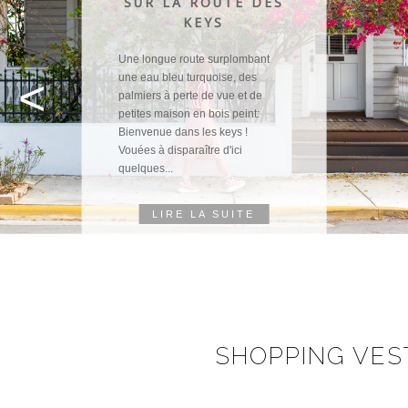
DE CRANDON PARK
À BISCAYNE
NATIONAL PARK
<
Crandon Park A quelques minutes
de route de Miami Beach,
Crandon Park est une destination
pleine de charme et éloignée de
la ferveur citadine. Découvert par
hasard grâce à cet...
LIRE LA SUITE
SHOPPING VES