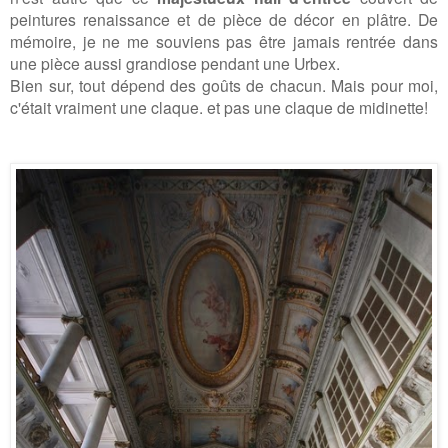
peintures renaissance et de pièce de décor en plâtre.
De
mémoire, je ne me souviens pas être jamais
rentrée dans
une pièce aussi grandiose pendant une Urbex.
Bien sur, tout dépend des goûts de chacun.
Mais pour moi,
c'était vraiment une claque.
et pas une claque de midinette!