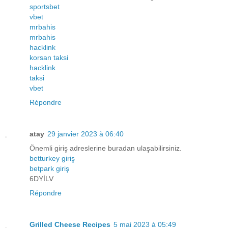
sportsbet
vbet
mrbahis
mrbahis
hacklink
korsan taksi
hacklink
taksi
vbet
Répondre
atay
29 janvier 2023 à 06:40
Önemli giriş adreslerine buradan ulaşabilirsiniz.
betturkey giriş
betpark giriş
6DYİLV
Répondre
Grilled Cheese Recipes
5 mai 2023 à 05:49