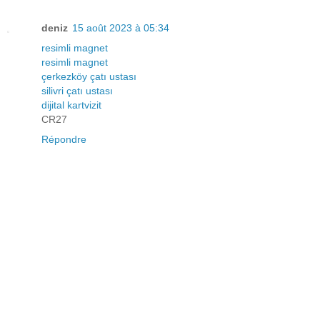
deniz
15 août 2023 à 05:34
resimli magnet
resimli magnet
çerkezköy çatı ustası
silivri çatı ustası
dijital kartvizit
CR27
Répondre